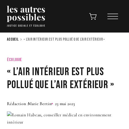
Aller
au
Panier
contenu
principal
Accueil
« L’air intérieur est plus pollué que l’air extérieur »
Fil
d'Ariane
ÉCOLOGIE
« L’air intérieur est plus
pollué que l’air extérieur »
Rédaction
Marie Bertin
23 mai 2023